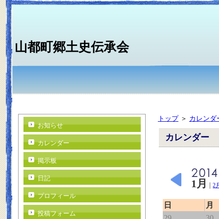
山都町郷土史伝承会
トップ
＞
カレンダ
お知らせ
カレンダー
カレンダー
掲示板
日記
1月
|
2
プロフィール
日
月
投稿フォーム
29
30