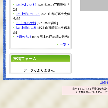
Re:上畑の大杉
[8/25 熊本の巨樹調査担
当]
Re: 上畑について
[8/23 山都町郷土史伝
承会]
Re:上畑の大杉
[8/23 巨樹調査]
Re: 上畑の大杉
[8/23 山都町郷土史伝承
会]
上畑の大杉
[8/20 熊本の巨樹調査担当]
一覧へ
投稿フォーム
データがありません。
山都
当サイトにおける不適切な表現
お手数をおかけしますが、こ