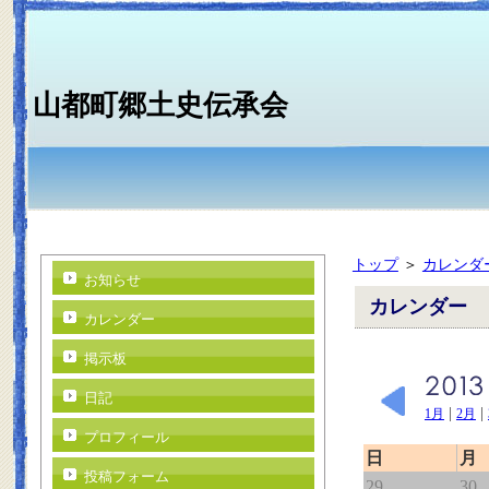
山都町郷土史伝承会
トップ
＞
カレンダ
お知らせ
カレンダー
カレンダー
掲示板
日記
|
|
1月
2月
プロフィール
日
月
投稿フォーム
29
30