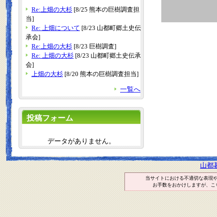
Re:上畑の大杉
[8/25 熊本の巨樹調査担
当]
Re: 上畑について
[8/23 山都町郷土史伝
承会]
Re:上畑の大杉
[8/23 巨樹調査]
Re: 上畑の大杉
[8/23 山都町郷土史伝承
会]
上畑の大杉
[8/20 熊本の巨樹調査担当]
一覧へ
投稿フォーム
データがありません。
山都
当サイトにおける不適切な表現
お手数をおかけしますが、こ