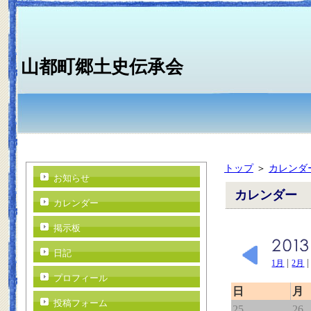
山都町郷土史伝承会
トップ
＞
カレンダ
お知らせ
カレンダー
カレンダー
掲示板
日記
|
1月
2月
プロフィール
日
月
投稿フォーム
25
26