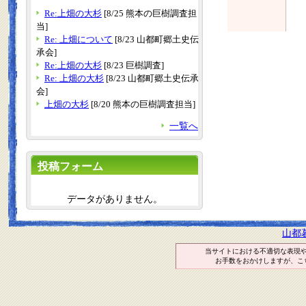
Re:上畑の大杉
[8/25 熊本の巨樹調査担
当]
Re: 上畑について
[8/23 山都町郷土史伝
承会]
Re:上畑の大杉
[8/23 巨樹調査]
Re: 上畑の大杉
[8/23 山都町郷土史伝承
会]
上畑の大杉
[8/20 熊本の巨樹調査担当]
一覧へ
投稿フォーム
データがありません。
山都
当サイトにおける不適切な表現
お手数をおかけしますが、こ