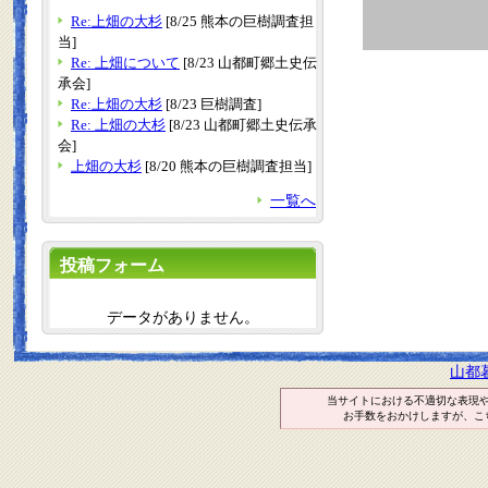
Re:上畑の大杉
[8/25 熊本の巨樹調査担
当]
Re: 上畑について
[8/23 山都町郷土史伝
承会]
Re:上畑の大杉
[8/23 巨樹調査]
Re: 上畑の大杉
[8/23 山都町郷土史伝承
会]
上畑の大杉
[8/20 熊本の巨樹調査担当]
一覧へ
投稿フォーム
データがありません。
山都
当サイトにおける不適切な表現
お手数をおかけしますが、こ