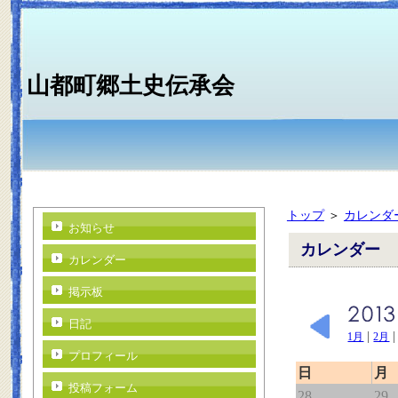
山都町郷土史伝承会
トップ
＞
カレンダ
お知らせ
カレンダー
カレンダー
掲示板
日記
|
1月
2月
プロフィール
日
月
投稿フォーム
28
29