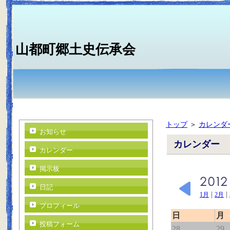
山都町郷土史伝承会
トップ
＞
カレンダ
お知らせ
カレンダー
カレンダー
掲示板
日記
|
|
1月
2月
プロフィール
日
月
投稿フォーム
28
29