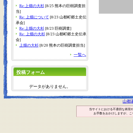
Re:上畑の大杉
[8/25 熊本の巨樹調査担
当]
Re: 上畑について
[8/23 山都町郷土史伝
承会]
Re:上畑の大杉
[8/23 巨樹調査]
Re: 上畑の大杉
[8/23 山都町郷土史伝承
会]
上畑の大杉
[8/20 熊本の巨樹調査担当]
一覧へ
投稿フォーム
データがありません。
山都
当サイトにおける不適切な表現
お手数をおかけしますが、こ