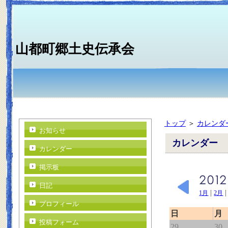
山都町郷土史伝承会
トップ
＞
カレンダ
お知らせ
カレンダー
カレンダー
掲示板
日記
|
1月
2月
プロフィール
日
月
投稿フォーム
29
30