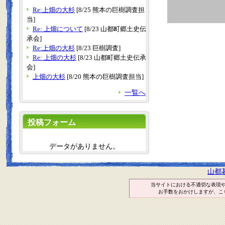
Re:上畑の大杉
[8/25 熊本の巨樹調査担
当]
Re: 上畑について
[8/23 山都町郷土史伝
承会]
Re:上畑の大杉
[8/23 巨樹調査]
Re: 上畑の大杉
[8/23 山都町郷土史伝承
会]
上畑の大杉
[8/20 熊本の巨樹調査担当]
一覧へ
投稿フォーム
データがありません。
山都
当サイトにおける不適切な表現
お手数をおかけしますが、こ