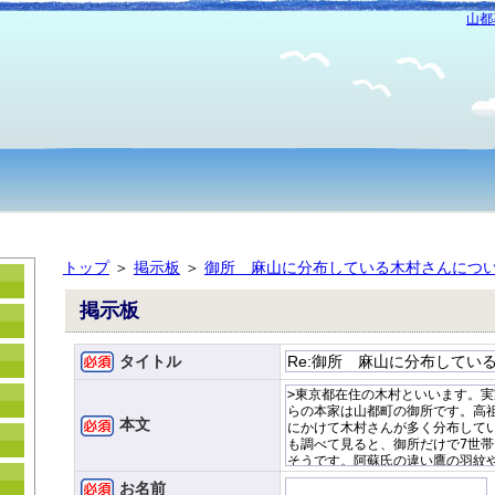
山都
トップ
＞
掲示板
＞
御所 麻山に分布している木村さんにつ
掲示板
タイトル
本文
お名前