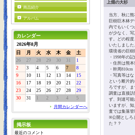
上畑の大杉
商品紹介
当方、秋に熊
アルバム
巨樹巨木林デ
内でもいくつ
が少なく、写
カレンダー
す。どの程度
2026年8月
いたしました
環境省の巨樹
日
月
火
水
木
金
土
・1998年の
26
27
28
29
30
31
1
・住所は熊本
2
3
4
5
6
7
8
・幹周810cm
9
10
11
12
13
14
15
・写真等はな
という断片的
16
17
18
19
20
21
22
ろですが、ま
23
24
25
26
27
28
29
調査は直接訪
30
31
1
2
3
4
5
ず、到達可能
いますが、知
月間カレンダーへ
査では集落管
※公開としろ
た？？
掲示板
最近のコメント