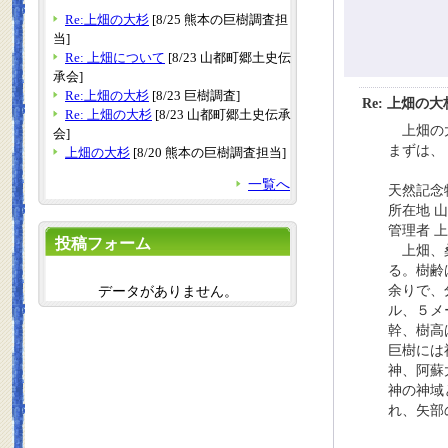
Re:上畑の大杉
[8/25 熊本の巨樹調査担
当]
Re: 上畑について
[8/23 山都町郷土史伝
承会]
Re:上畑の大杉
[8/23 巨樹調査]
Re: 上畑の大
Re: 上畑の大杉
[8/23 山都町郷土史伝承
上畑の大
会]
まずは、
上畑の大杉
[8/20 熊本の巨樹調査担当]
一覧へ
天然記念
所在地 
管理者 
投稿フォーム
上畑、桑
る。樹齢
データがありません。
余りで、
ル、５メ
幹、樹高
巨樹には
神、阿蘇
神の神域
れ、矢部