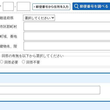
〒
‐
都道府県
市区郡町村
町域、番地
建物名、階
回答の有無を以下から選択してください
回答必要
回答不要