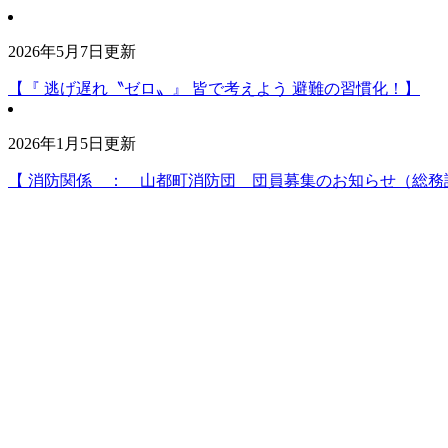
2026年5月7日更新
【『 逃げ遅れ〝ゼロ〟』 皆で考えよう 避難の習慣化！】
2026年1月5日更新
【 消防関係 ： 山都町消防団 団員募集のお知らせ（総務