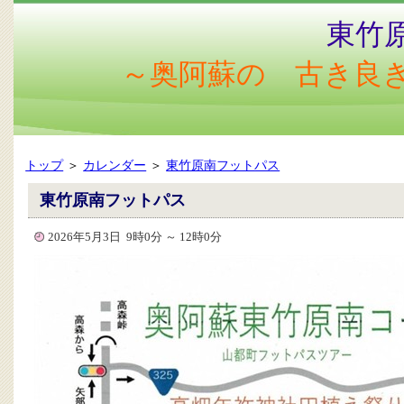
東竹
～奥阿蘇の 古き良
トップ
＞
カレンダー
＞
東竹原南フットパス
東竹原南フットパス
2026年5月3日 9時0分 ～ 12時0分