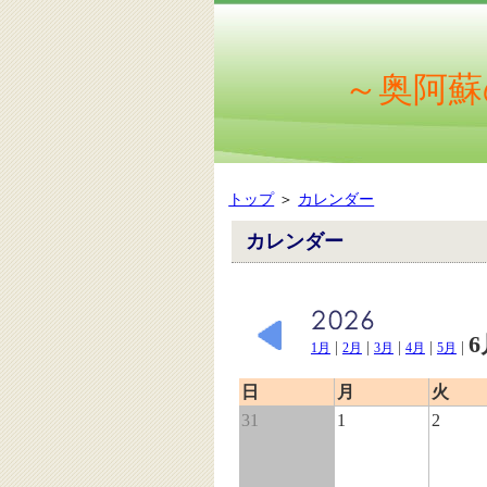
～奥阿蘇
トップ
＞
カレンダー
カレンダー
6
|
|
|
|
|
1月
2月
3月
4月
5月
日
月
火
31
1
2