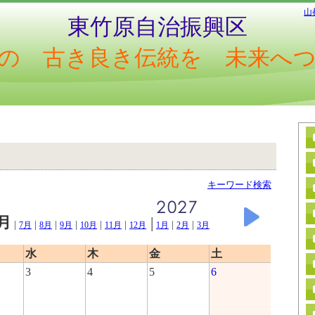
山
東竹原自治振興区
の 古き良き伝統を 未来へ
キーワード検索
月
|
|
|
|
|
|
|
|
|
7月
8月
9月
10月
11月
12月
1月
2月
3月
水
木
金
土
3
4
5
6