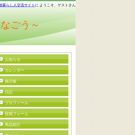
都暮らし人交流サイト
に ようこそ、ゲストさん
つなごう～
お知らせ
カレンダー
掲示板
日記
プロフィール
投稿フォーム
商品紹介