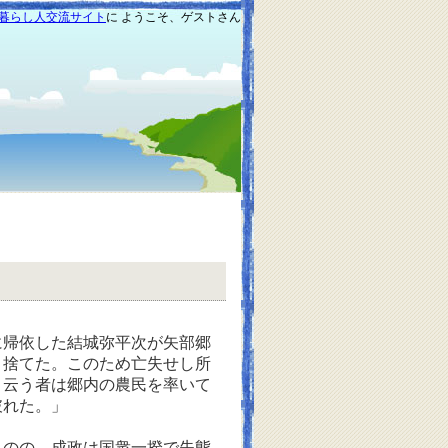
暮らし人交流サイト
に ようこそ、ゲストさん
帰依した結城弥平次が矢部郷
き捨てた。このため亡失せし所
と云う者は郷内の農民を率いて
破れた。」
のの、成政は国衆一揆で失態