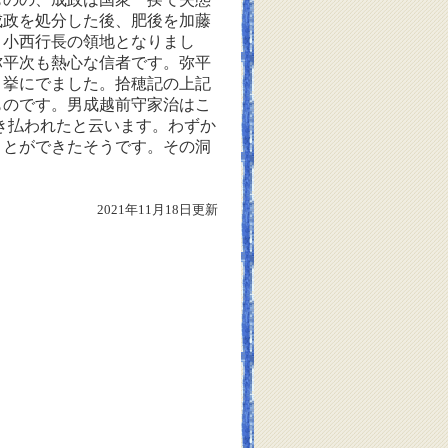
成政を処分した後、肥後を加藤
、小西行長の領地となりまし
弥平次も熱心な信者です。弥平
う挙にでました。拾穂記の上記
ものです。男成越前守家治はこ
き払われたと云います。わずか
ことができたそうです。その洞
。
2021年11月18日更新