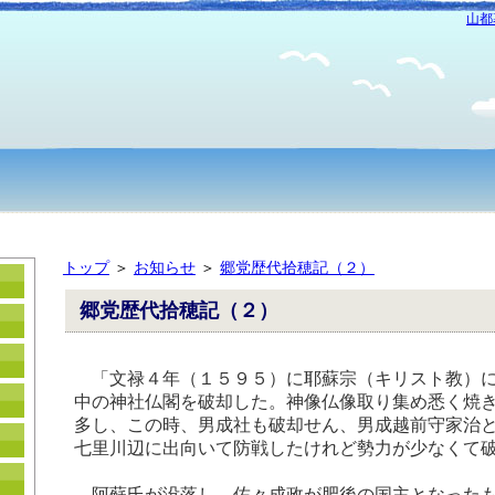
山都
トップ
＞
お知らせ
＞
郷党歴代拾穂記（２）
郷党歴代拾穂記（２）
「文禄４年（１５９５）に耶蘇宗（キリスト教）に
中の神社仏閣を破却した。神像仏像取り集め悉く焼
多し、この時、男成社も破却せん、男成越前守家治
七里川辺に出向いて防戦したけれど勢力が少なくて
阿蘇氏が没落し、佐々成政が肥後の国主となったも