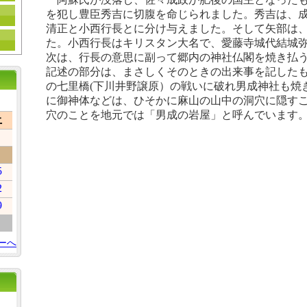
を犯し豊臣秀吉に切腹を命じられました。秀吉は、
清正と小西行長とに分け与えました。そして矢部は
た。小西行長はキリスタン大名で、愛藤寺城代結城
次は、行長の意思に副って郷内の神社仏閣を焼き払
記述の部分は、まさしくそのときの出来事を記した
の七里橋
(
下川井野譲原）の戦いに破れ男成神社も焼
に御神体などは、ひそかに麻山の山中の洞穴に隠す
穴のことを地元では「男成の岩屋」と呼んでいます
土
5
2
9
ーへ