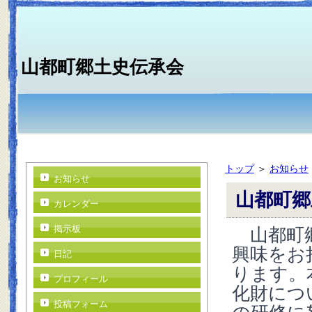
山都町郷土史伝承会
トップ
＞
お知らせ
お知らせ
山都町郷
カレンダー
山都町郷
掲示板
興味をお
日記
ります。
プロフィール
化財につ
投稿フォーム