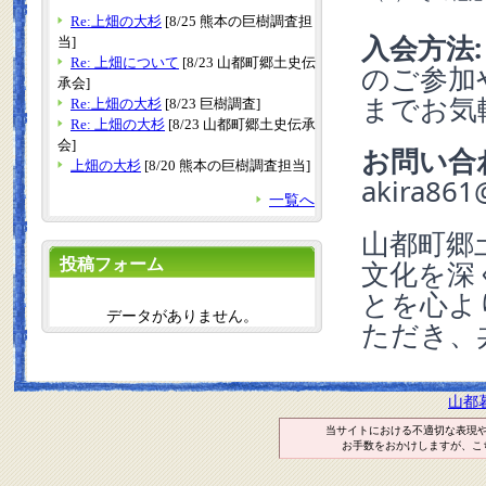
Re:上畑の大杉
[8/25 熊本の巨樹調査担
入会方法:
当]
Re: 上畑について
[8/23 山都町郷土史伝
のご参加
承会]
までお気
Re:上畑の大杉
[8/23 巨樹調査]
Re: 上畑の大杉
[8/23 山都町郷土史伝承
会]
お問い合
上畑の大杉
[8/20 熊本の巨樹調査担当]
akira861
一覧へ
山都町郷
投稿フォーム
文化を深
とを心よ
データがありません。
ただき、
山都
当サイトにおける不適切な表現
お手数をおかけしますが、こ