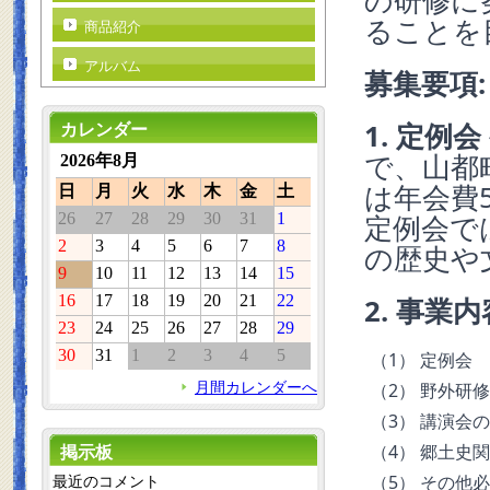
の研修に
ることを
商品紹介
アルバム
募集要項:
1. 定例会
カレンダー
で、山都
2026年8月
は年会費
日
月
火
水
木
金
土
26
27
28
29
30
31
1
定例会で
2
3
4
5
6
7
8
の歴史や
9
10
11
12
13
14
15
16
17
18
19
20
21
22
2. 事業内
23
24
25
26
27
28
29
30
31
1
2
3
4
5
（1） 定例会
月間カレンダーへ
（2） 野外研
（3） 講演会
（4） 郷土史
掲示板
（5） その他
最近のコメント