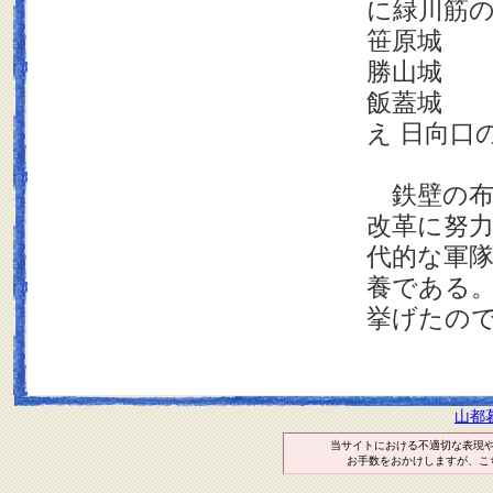
に緑川筋
笹原城 
勝山城 
飯蓋
城 
え 日向口
鉄壁の布
改革に努
代的な軍隊
養である
挙げたの
山都
当サイトにおける不適切な表現
お手数をおかけしますが、こ