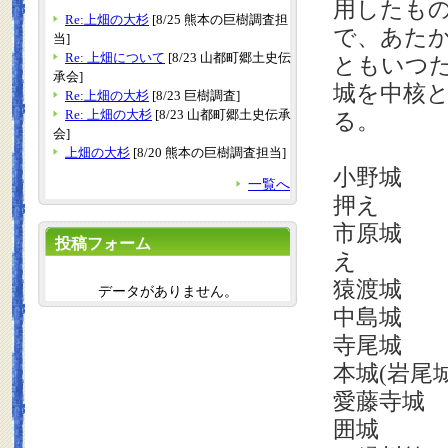
用したも
Re:上畑の大杉
[8/25 熊本の巨樹調査担
で、あた
当]
Re: 上畑について
[8/23 山都町郷土史伝
ともいつ
承会]
城を中核
Re:上畑の大杉
[8/23 巨樹調査]
Re: 上畑の大杉
[8/23 山都町郷土史伝承
る。
会]
上畑の大杉
[8/20 熊本の巨樹調査担当]
小野城 
一覧へ
押え
市原城 
投稿フォーム
え
猿渡城 
データがありません。
中島城 
寺尾城 
本城
(
岩尾
愛藤寺城 
囲城 渡