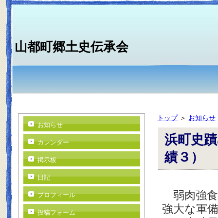
山都町郷土史伝承会
トップ
＞
お知らせ
お知らせ
浜町史蹟
カレンダー
績３）
掲示板
日記
弱肉強食
プロフィール
強大な軍
投稿フォーム