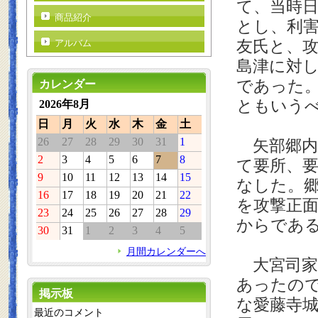
て、当時
商品紹介
とし、利
友氏と、
アルバム
島津に対
であった
カレンダー
ともいう
2026年8月
日
月
火
水
木
金
土
26
27
28
29
30
31
1
矢部郷内
2
3
4
5
6
7
8
て要所、
9
10
11
12
13
14
15
なした。
16
17
18
19
20
21
22
を攻撃正
23
24
25
26
27
28
29
からであ
30
31
1
2
3
4
5
月間カレンダーへ
大宮司家
あったの
掲示板
な愛藤寺
最近のコメント