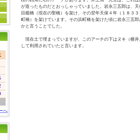
が造ったものだとおっしゃっていました。岩永三五郎は、天
目鑑橋（現在の聖橋）を架け、その翌年天保４年（１８３３
町橋）を架けています。その浜町橋を架けた頃に岩永三五郎
かと言うことでした。
現在土で埋まっていますが、このアーチの下はヌキ（横井
して利用されていたと言います。
土
5
2
9
ーへ