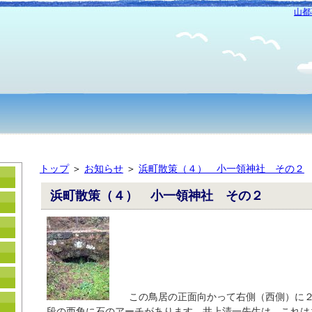
山都
トップ
＞
お知らせ
＞
浜町散策（４） 小一領神社 その２
浜町散策（４） 小一領神社 その２
この鳥居の正面向かって右側（西側）に２
段の西角に石のアーチがあります。井上清一先生は、これは