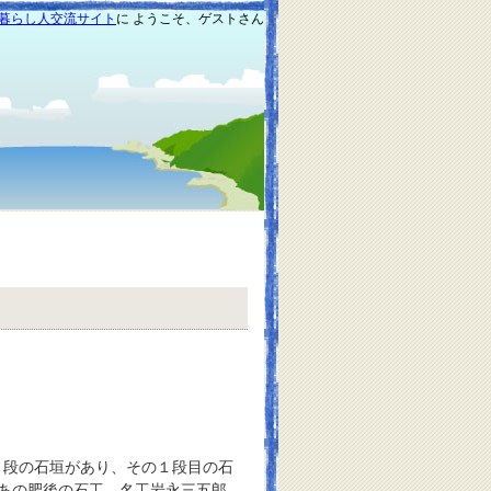
暮らし人交流サイト
に ようこそ、ゲストさん
段の石垣があり、その１段目の石
あの肥後の石工、名工岩永三五郎