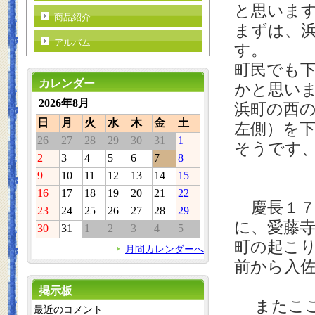
と思いま
商品紹介
まずは、
アルバム
す。
町民でも
カレンダー
かと思い
2026年8月
浜町の西
日
月
火
水
木
金
土
左側）を
26
27
28
29
30
31
1
そうです
2
3
4
5
6
7
8
9
10
11
12
13
14
15
16
17
18
19
20
21
22
慶長１７
23
24
25
26
27
28
29
に、愛藤
30
31
1
2
3
4
5
町の起こ
月間カレンダーへ
前から入
掲示板
またここ
最近のコメント