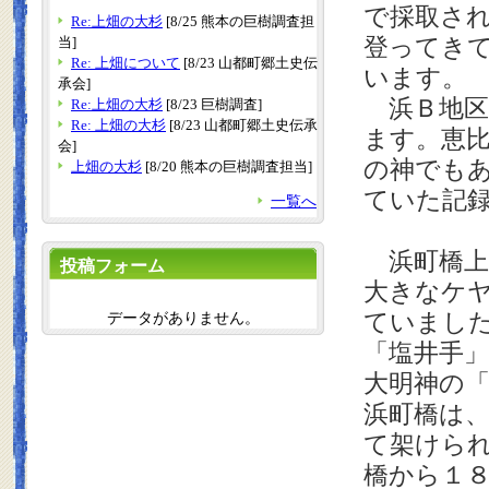
で採取さ
Re:上畑の大杉
[8/25 熊本の巨樹調査担
登ってき
当]
Re: 上畑について
[8/23 山都町郷土史伝
います。
承会]
浜Ｂ地区
Re:上畑の大杉
[8/23 巨樹調査]
Re: 上畑の大杉
[8/23 山都町郷土史伝承
ます。恵
会]
の神でも
上畑の大杉
[8/20 熊本の巨樹調査担当]
ていた記
一覧へ
浜町橋上
投稿フォーム
大きなケ
ていまし
データがありません。
「塩井手
大明神の
浜町橋は
て架けら
橋から１