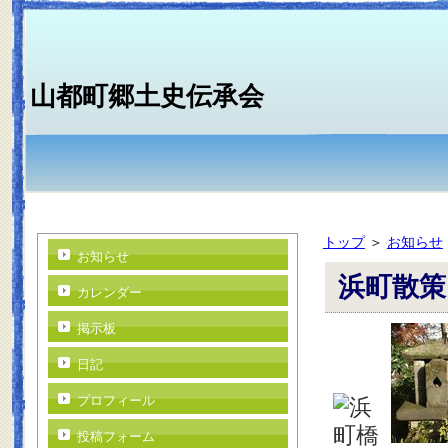
山都町郷土史伝承会
トップ
＞
お知らせ
お知らせ
浜町散策
カレンダー
掲示板
日記
プロフィール
投稿フォーム