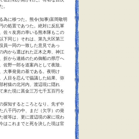
た。
る為に移つた。熊令
(
知事
)
富岡敬明
円の処置であつた。絶対に反乱軍
、佐々友房の率いる熊本隊もこの
以下同じ）それは、第九大区第三
役員一同の一致した意見であっ
の内から選ばれた正木之寿、神江
、折から連絡のため御船の県庁へ
、佐野一郎を道案内として夜陰、
、大事発覚の基である。夜明け
。人目を忍んで協議した結果、弥
部村猿の北河内、渡辺現に隠れ
て来た現に菖金三万七千五百円を
の探知するところとなり、先ず中
た八千円の中、まだ（欠字）の発
た彼等は、更に渡辺現の家に現わ
今はこれまでと死を決した現は官