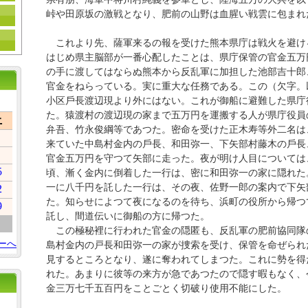
峠や田原坂の激戦となり、肥前の山野は血腥い戦雲に包まれ
これより先、薩軍来るの報を受けた熊本県庁は戦火を避け
はじめ県主脳部が一番心配したことは、県庁保管の官金五万
の手に渡してはならぬ熊本から反乱軍に加担した池部吉十郎
官金をねらっている。実に重大な任務である。この（欠字。
小区戶長渡辺現より外にはない。これが御船に避難した県庁
た。猿渡村の渡辺現の家まで五万円を運搬する人が県庁役員
土
弁吾、竹永俊綱等であつた。密命を受けた正木寿等外二名は
来ていた中島村金内の戶長、和田弥一、下矢部村藤木の戶長
官金五万円を守つて矢部に走った。夜が明け人目については
5
頃、漸く金内に倒着した一行は、密に和田弥一の家に隠れた
一に八千円を託した一行は、その夜、佐野一郎の案内で下矢
2
た。知らせによつて夜になるのを待ち、浜町の役所から帰つ
9
託し、間道伝いに御船の方に帰つた。
この極秘裡に行われた官金の隠匿も、反乱軍の肥前協同隊
ーへ
島村金内の戸長和田弥一の家が捜索を受け、保管を命ぜられ
見するところとなり、遂に奪われてしまつた。これに勢を得
れた。あまりに彼等の来方が急であつたので隠す暇もなく、
金三万七千五百円をことごとく切破り使用不能にした。