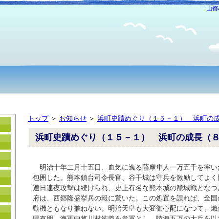
山都
トップ
＞
お知らせ
＞
浜町史蹟めぐり（１５－１） 浜
浜町史蹟めぐり（１５－１） 浜町の成
明治十年二月十五日、血気に逸る薩摩隼人一万五千を率い
包囲した。熊本鎮台司令長官、谷干城は守兵を激励してよく
連日連夜攻撃は続けられ、史上有名な熊本城の籠城戦となつ
府は、西郷隆盛挙兵の報に驚いた。この処置を誤れば、全国
動機ともなり兼ねない。明治天皇も大変御心配になつて、熾
県有朋、海軍中将川村純義を参軍とし、陸海五万の大兵を以