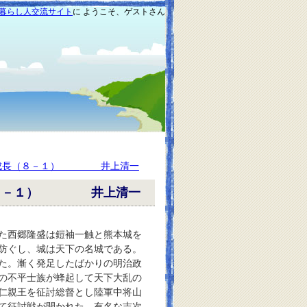
暮らし人交流サイト
に ようこそ、ゲストさん
町の成長（８－１） 井上清一
長（８－１） 井上清一
た西郷隆盛は鎧袖一触と熊本城を
防ぐし、城は天下の名城である。
た。漸く発足したばかりの明治政
の不平士族が蜂起して天下大乱の
仁親王を征討総督とし陸軍中将山
て征討戦が開かれた。有名な吉次