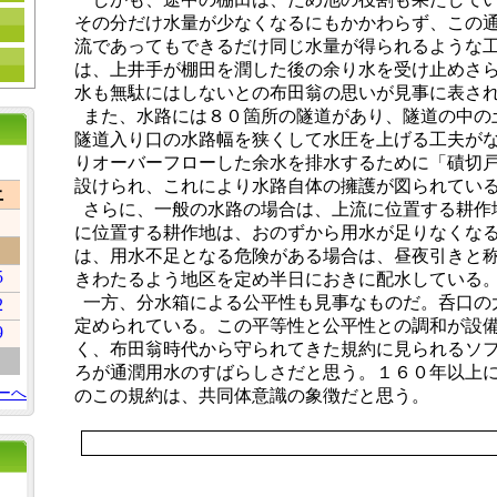
その分だけ水量が少なくなるにもかかわらず、この
流であってもできるだけ同じ水量が得られるような
は、上井手が棚田を潤した後の余り水を受け止めさ
水も無駄にはしないとの布田翁の思いが見事に表さ
また、水路には８０箇所の隧道があり、隧道の中の
隧道入り口の水路幅を狭くして水圧を上げる工夫が
りオーバーフローした余水を排水するために「磧切
設けられ、これにより水路自体の擁護が図られてい
土
さらに、一般の水路の場合は、上流に位置する耕作
に位置する耕作地は、おのずから用水が足りなくな
は、用水不足となる危険がある場合は、昼夜引きと
5
きわたるよう地区を定め半日におきに配水している
一方、分水箱による公平性も見事なものだ。呑口の
2
定められている。この平等性と公平性との調和が設
9
く、布田翁時代から守られてきた規約に見られるソ
ろが通潤用水のすばらしさだと思う。１６０年以上
ーへ
のこの規約は、共同体意識の象徴だと思う。