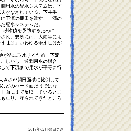
通潤用水の配水システムは、下
工夫がなされている。下井手
らに下流の棚田を潤す。一滴の
れた配水システムだ。
土砂堆積を予防するために、
なされ、要所には、大雨等によ
戸水吐所」いわゆる余水吐けが
る。
地が先に取水するため、下流
る。しかし、通潤用水の場合
称して下流まで用水が平等に行
。
大きさが開田面積に比例して
備などのハード面だけではな
フト面にまで反映しているとこ
にも亘り、守られてきたところ
2018年02月09日更新