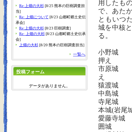
用したも
Re:上畑の大杉
[8/25 熊本の巨樹調査担
で、あた
当]
Re: 上畑について
[8/23 山都町郷土史伝
ともいつ
承会]
城を中核
Re:上畑の大杉
[8/23 巨樹調査]
Re: 上畑の大杉
[8/23 山都町郷土史伝承
る。
会]
上畑の大杉
[8/20 熊本の巨樹調査担当]
小野城 
一覧へ
押え
市原城 
投稿フォーム
え
猿渡城 
データがありません。
中島城 
寺尾城 
本城
(
岩尾
愛藤寺城 
囲城 渡