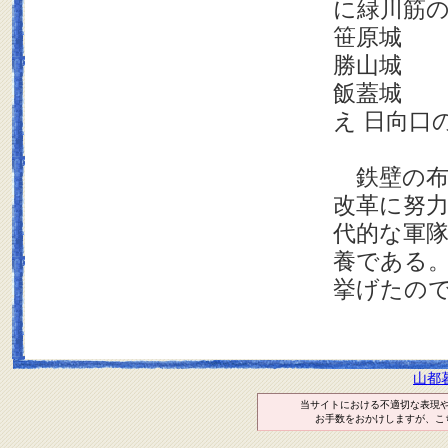
に緑川筋
笹原城 
勝山城 
飯蓋
城 
え 日向口
鉄壁の布
改革に努
代的な軍隊
養である
挙げたの
山都
当サイトにおける不適切な表現
お手数をおかけしますが、こ