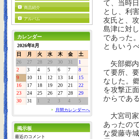
て、当時
商品紹介
とし、利
友氏と、
アルバム
島津に対
であった
カレンダー
ともいう
2026年8月
日
月
火
水
木
金
土
26
27
28
29
30
31
1
矢部郷内
2
3
4
5
6
7
8
て要所、
9
10
11
12
13
14
15
なした。
16
17
18
19
20
21
22
を攻撃正
23
24
25
26
27
28
29
からであ
30
31
1
2
3
4
5
月間カレンダーへ
大宮司家
あったの
掲示板
な愛藤寺
最近のコメント