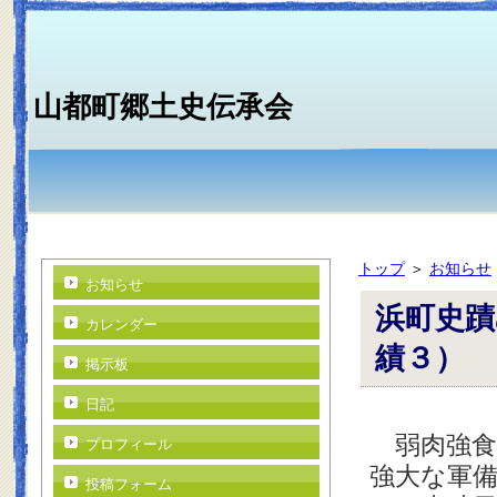
山都町郷土史伝承会
トップ
＞
お知らせ
お知らせ
浜町史蹟
カレンダー
績３）
掲示板
日記
弱肉強食
プロフィール
強大な軍
投稿フォーム