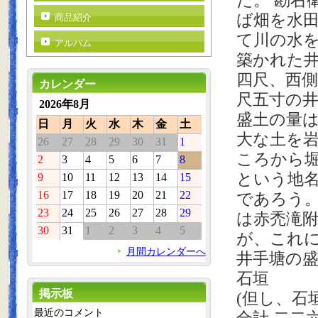
た。 勘右
ば畑を水
商品紹介
て川の水
アルバム
築かれた
四尺、西
カレンダー
尺五寸の
2026年8月
盛土の量
日
月
火
水
木
金
土
大な土を
26
27
28
29
30
31
1
ころから
2
3
4
5
6
7
8
という地
9
10
11
12
13
14
15
16
17
18
19
20
21
22
であろう
23
24
25
26
27
28
29
は赤禿滝
30
31
1
2
3
4
5
が、これ
月間カレンダーへ
井手塘の盛
石垣 
掲示板
(
但し、石
最近のコメント