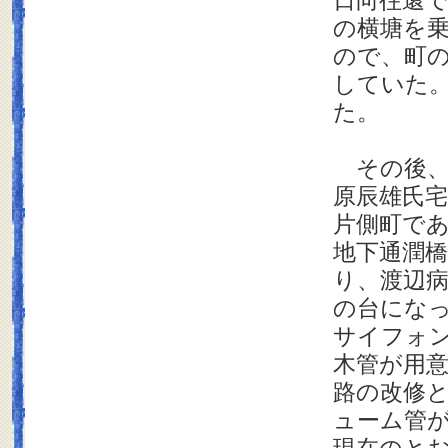
日向往還
の横塘を
ので、町
していた
た。
その後、
原辰雄氏
片側町で
地下通潤
り、渡辺
の台にな
サイフォ
木管が用
路の改修
ューム管