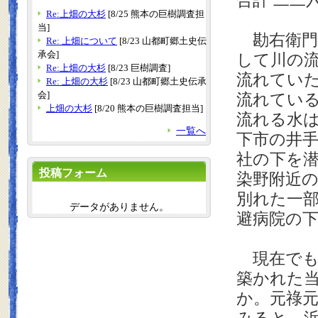
合計 二二
Re:上畑の大杉
[8/25 熊本の巨樹調査担
当]
勘右衛門
Re: 上畑について
[8/23 山都町郷土史伝
承会]
して川の
Re:上畑の大杉
[8/23 巨樹調査]
流れてい
Re: 上畑の大杉
[8/23 山都町郷土史伝承
会]
流れてい
上畑の大杉
[8/20 熊本の巨樹調査担当]
流れる水
一覧へ
下市の井
社の下を
投稿フォーム
染野附近
別れた一
データがありません。
避病院の
現在でも
築かれた
か。元祿