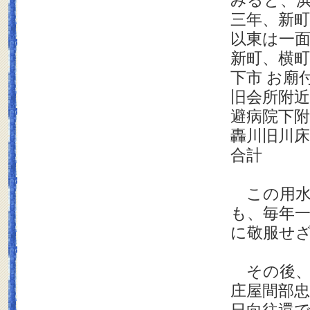
みると、
三年、新
以東は一
新町、横
下市 お
旧会所
避病院下
轟川旧川床
合計 
この用水
も、毎年
に敬服せ
その後、
庄屋間部