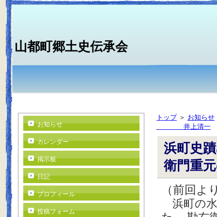
山都町郷土史伝承会
トップ
＞
お知らせ
お知らせ
井上清一
カレンダー
浜町史蹟
掲示板
衛門重
日記
（前回よ
プロフィール
浜町の水
投稿フォーム