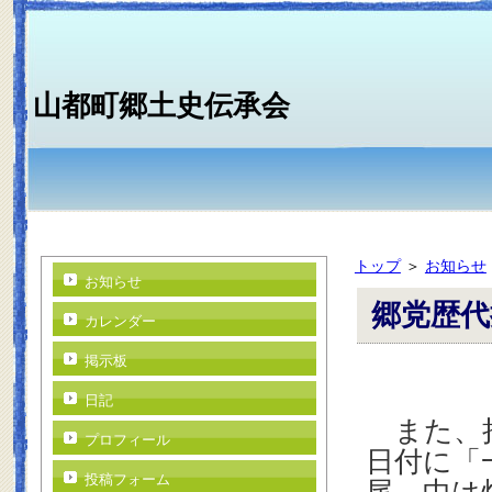
山都町郷土史伝承会
トップ
＞
お知らせ
お知らせ
郷党歴代
カレンダー
掲示板
日記
また、拾
プロフィール
日付に「
投稿フォーム