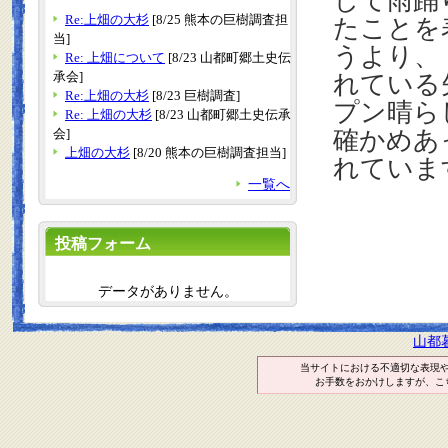
して雨踊
Re:上畑の大杉
[8/25 熊本の巨樹調査担
たことを
当]
うより、
Re: 上畑について
[8/23 山都町郷土史伝
承会]
れている
Re:上畑の大杉
[8/23 巨樹調査]
プン晴ら
Re: 上畑の大杉
[8/23 山都町郷土史伝承
会]
確かめあ
上畑の大杉
[8/20 熊本の巨樹調査担当]
れていま
一覧へ
投稿フォーム
データがありません。
山都
当サイトにおける不適切な表現
お手数をおかけしますが、こ