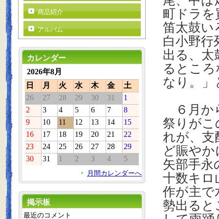
尾、中は
町ドラを
商品紹介
笛太鼓い
アルバム
白小野行
出る、太
カレンダー
るところ
2026年8月
なり。」
日
月
火
水
木
金
土
26
27
28
29
30
31
1
６月から
2
3
4
5
6
7
8
祭りがこ
9
10
11
12
13
14
15
16
17
18
19
20
21
22
れが、支
23
24
25
26
27
28
29
ど賑やか
30
31
1
2
3
4
5
矢部手永
月間カレンダーへ
十数キロ
作が主で
掲示板
勢出ると
最近のコメント