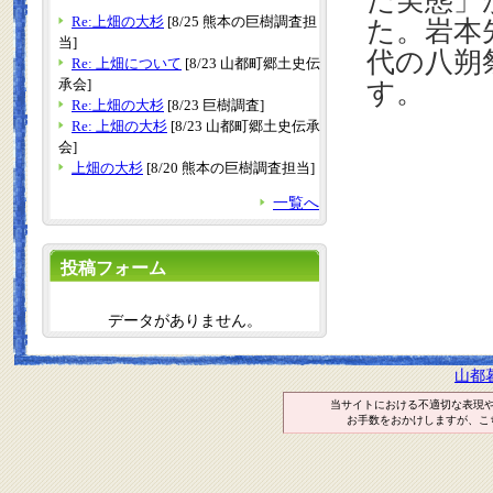
た実態」
Re:上畑の大杉
[8/25 熊本の巨樹調査担
た。岩本
当]
代の八朔
Re: 上畑について
[8/23 山都町郷土史伝
承会]
す。
Re:上畑の大杉
[8/23 巨樹調査]
Re: 上畑の大杉
[8/23 山都町郷土史伝承
会]
上畑の大杉
[8/20 熊本の巨樹調査担当]
一覧へ
投稿フォーム
データがありません。
山都
当サイトにおける不適切な表現
お手数をおかけしますが、こ