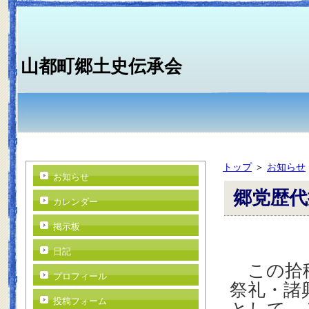
山都町郷土史伝承会
トップ
＞
お知らせ
お知らせ
郷党歴代
カレンダー
掲示板
日記
この拾穂
プロフィール
祭礼・諸
投稿フォーム