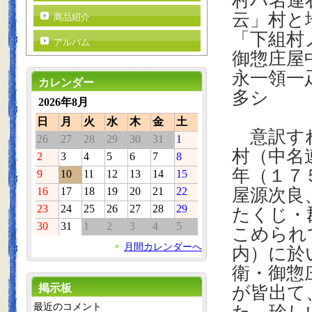
村ハ名連
云」村と
商品紹介
「下組村
アルバム
御惣庄屋
永一領一
カレンダー
多シ
2026年8月
日
月
火
水
木
金
土
意訳すれ
26
27
28
29
30
31
1
村（中名
2
3
4
5
6
7
8
年（１７
9
10
11
12
13
14
15
16
17
18
19
20
21
22
屋源次良
23
24
25
26
27
28
29
たくじ・
30
31
1
2
3
4
5
こめられ
月間カレンダーへ
内）に於
衛・御惣
掲示板
が皆出て
最近のコメント