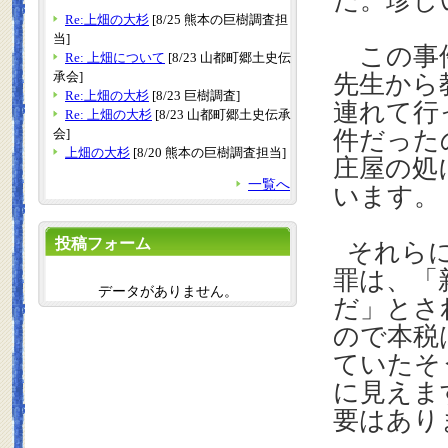
た。珍し
Re:上畑の大杉
[8/25 熊本の巨樹調査担
当]
この事件
Re: 上畑について
[8/23 山都町郷土史伝
承会]
先生から
Re:上畑の大杉
[8/23 巨樹調査]
連れて行
Re: 上畑の大杉
[8/23 山都町郷土史伝承
会]
件だった
上畑の大杉
[8/20 熊本の巨樹調査担当]
庄屋の処
一覧へ
います。
投稿フォーム
それら
罪は、「
データがありません。
だ」とさ
ので本税
ていたそ
に見えま
要はあり