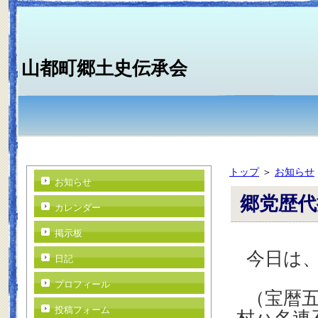
山都町郷土史伝承会
トップ
＞
お知らせ
お知らせ
郷党歴代
カレンダー
掲示板
今日は
日記
プロフィール
（宝暦
投稿フォーム