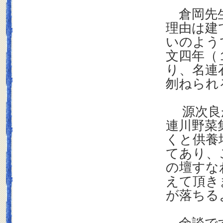
倉岡先生
理由は建
いのよう
文四年（
り、名連
刎ねられ
源次良
連川野菜
くと供養
てあり、
の壇すな
えて頂き
が落ちる