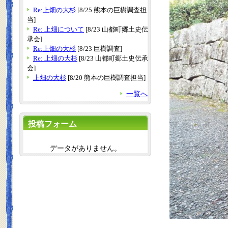
Re:上畑の大杉
[8/25 熊本の巨樹調査担
当]
Re: 上畑について
[8/23 山都町郷土史伝
承会]
Re:上畑の大杉
[8/23 巨樹調査]
Re: 上畑の大杉
[8/23 山都町郷土史伝承
会]
上畑の大杉
[8/20 熊本の巨樹調査担当]
一覧へ
投稿フォーム
データがありません。