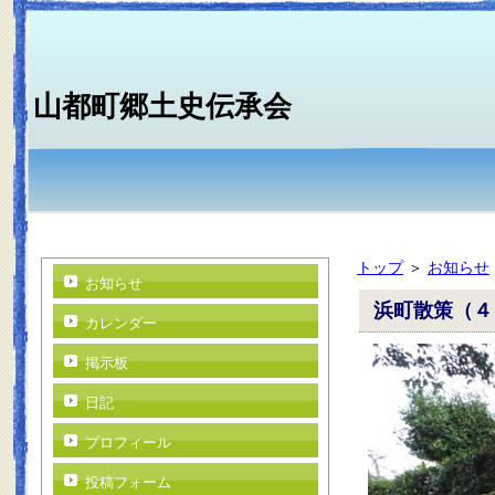
山都町郷土史伝承会
トップ
＞
お知らせ
お知らせ
浜町散策（４
カレンダー
掲示板
日記
プロフィール
投稿フォーム