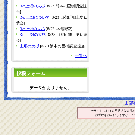
Re:上畑の大杉
[8/25 熊本の巨樹調査担
当]
Re: 上畑について
[8/23 山都町郷土史伝
承会]
Re:上畑の大杉
[8/23 巨樹調査]
Re: 上畑の大杉
[8/23 山都町郷土史伝承
会]
上畑の大杉
[8/20 熊本の巨樹調査担当]
一覧へ
投稿フォーム
データがありません。
山都
当サイトにおける不適切な表現
お手数をおかけしますが、こ