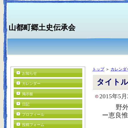
山都町郷土史伝承会
トップ
＞
カレンダ
お知らせ
タイト
カレンダー
掲示板
2015年5月
日記
野外研
ー恵良惟
プロフィール
投稿フォーム