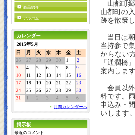
山都町郷土
商品紹介
山都町の入
アルバム
跡を散策
カレンダー
当日は朝９
2015年5月
当持参で
日
月
火
水
木
金
土
からない
26
27
28
29
30
1
2
「通潤橋
3
4
5
6
7
8
9
案内しま
10
11
12
13
14
15
16
17
18
19
20
21
22
23
会員以外
24
25
26
27
28
29
30
料です。
31
1
2
3
4
5
6
申込み・問合
月間カレンダーへ
いします
掲示板
最近のコメント