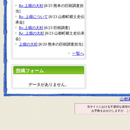
Re:上畑の大杉
[8/25 熊本の巨樹調査担
当]
Re: 上畑について
[8/23 山都町郷土史伝
承会]
Re:上畑の大杉
[8/23 巨樹調査]
Re: 上畑の大杉
[8/23 山都町郷土史伝承
会]
上畑の大杉
[8/20 熊本の巨樹調査担当]
一覧へ
投稿フォーム
データがありません。
山都
当サイトにおける不適切な表現
お手数をおかけしますが、こ