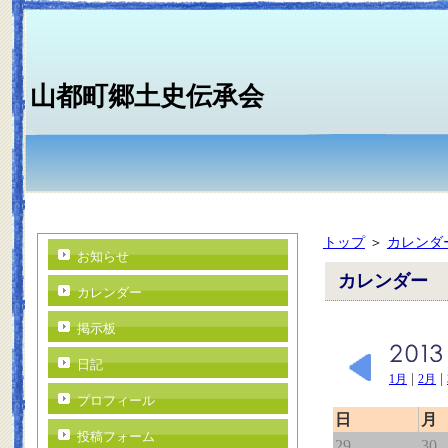
山都町郷土史伝承会
トップ
＞
カレンダ
お知らせ
カレンダー
カレンダー
掲示板
日記
|
|
1月
2月
プロフィール
日
月
投稿フォーム
29
30