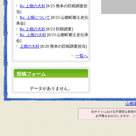
Re:上畑の大杉
[8/25 熊本の巨樹調査担
当]
Re: 上畑について
[8/23 山都町郷土史伝
承会]
Re:上畑の大杉
[8/23 巨樹調査]
Re: 上畑の大杉
[8/23 山都町郷土史伝承
会]
上畑の大杉
[8/20 熊本の巨樹調査担当]
一覧へ
投稿フォーム
データがありません。
山都
当サイトにおける不適切な表現
お手数をおかけしますが、こ