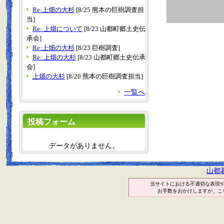
Re:上畑の大杉
[8/25 熊本の巨樹調査担
当]
Re: 上畑について
[8/23 山都町郷土史伝
承会]
Re:上畑の大杉
[8/23 巨樹調査]
Re: 上畑の大杉
[8/23 山都町郷土史伝承
会]
上畑の大杉
[8/20 熊本の巨樹調査担当]
一覧へ
投稿フォーム
データがありません。
山都
当サイトにおける不適切な表現
お手数をおかけしますが、こ