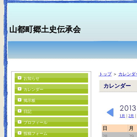
山都町郷土史伝承会
トップ
＞
カレンダ
お知らせ
カレンダー
カレンダー
掲示板
日記
|
1月
2月
プロフィール
日
月
投稿フォーム
28
29