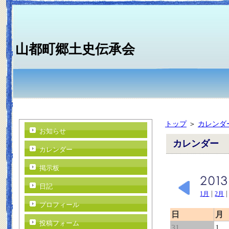
山都町郷土史伝承会
トップ
＞
カレンダ
お知らせ
カレンダー
カレンダー
掲示板
日記
|
1月
2月
プロフィール
日
月
投稿フォーム
31
1