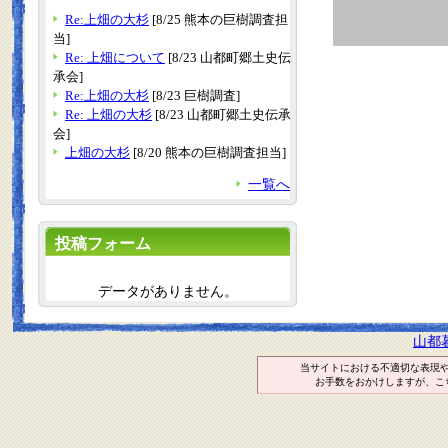
Re:上畑の大杉
[8/25 熊本の巨樹調査担
当]
Re: 上畑について
[8/23 山都町郷土史伝
承会]
Re:上畑の大杉
[8/23 巨樹調査]
Re: 上畑の大杉
[8/23 山都町郷土史伝承
会]
上畑の大杉
[8/20 熊本の巨樹調査担当]
一覧へ
投稿フォーム
データがありません。
山都
当サイトにおける不適切な表現
お手数をおかけしますが、こ