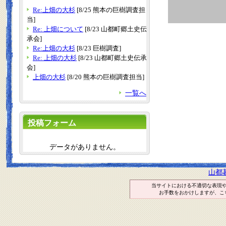
Re:上畑の大杉
[8/25 熊本の巨樹調査担
当]
Re: 上畑について
[8/23 山都町郷土史伝
承会]
Re:上畑の大杉
[8/23 巨樹調査]
Re: 上畑の大杉
[8/23 山都町郷土史伝承
会]
上畑の大杉
[8/20 熊本の巨樹調査担当]
一覧へ
投稿フォーム
データがありません。
山都
当サイトにおける不適切な表現
お手数をおかけしますが、こ