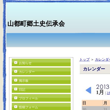
山都町郷土史伝承会
トップ
＞
カレンダ
お知らせ
カレンダー
カレンダー
掲示板
日記
1月
|
2
プロフィール
日
月
投稿フォーム
30
31